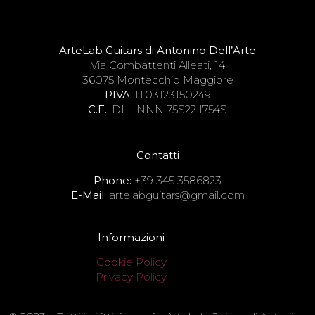
ArteLab Guitars di Antonino Dell’Arte
Via Combattenti Alleati, 14
36075 Montecchio Maggiore
PIVA:
IT03123150249
C.F.:
DLL NNN 75S22 I754S
Contatti
Phone:
+39 345 3586823
E-Mail:
artelabguitars@gmail.com
Informazioni
Cookie Policy
Privacy Policy