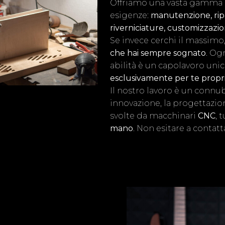
Offriamo una vasta gamma di
esigenze:
manutenzione, ripar
riverniciature, customizzazi
Se invece cerchi il massimo
che hai sempre sognato
. Og
abilità è un capolavoro un
esclusivamente per te propri
Il nostro lavoro è un connu
innovazione, la progettazio
svolte da macchinari
CNC
, 
mano
. Non esitare a contatt