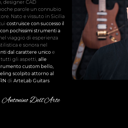
zo, designer CAD
n poche parole un connubio
re. Nato e vissuto in Sicilia
cui
costruisce con successo il
con pochissimi strumenti a
, nel viaggio di esperienza
ilistica e sonora nel
ti dal carattere unico
e
tutti gli aspetti,
alle
trumento custom bello,
eling scolpito attorno al
RN
di
ArteLab Guitars
Antonino Dell’Arte