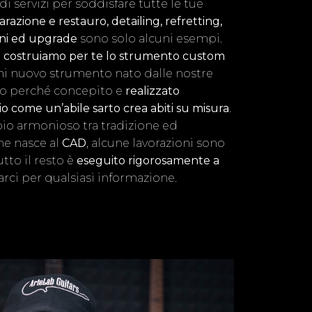
 servizi per soddisfare tutte le tue
azione e restauro, detailing, refretting,
oni ed upgrade
sono solo alcuni esempi.
,
costruiamo per te lo strumento custom
ni nuovo strumento nato dalle nostre
ico perché concepito e
realizzato
o come un’abile sarto crea abiti su misura
.
bio armonioso tra tradizione ed
ne nasce al
CAD
, alcune lavorazioni sono
tutto il resto è
eseguito rigorosamente a
arci per qualsiasi informazione.