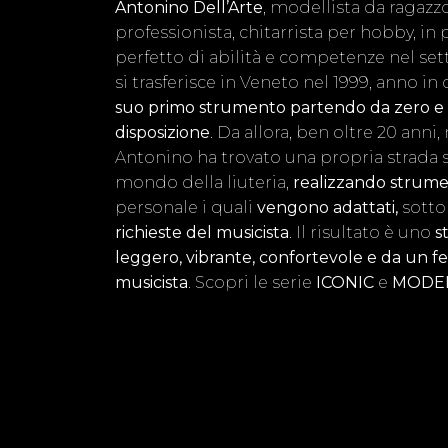
Antonino Dell’Arte
, modellista da ragaz
professionista, chitarrista per hobby, i
perfetto di abilità e competenze nel setto
si trasferisce in Veneto nel 1999, anno in 
suo primo strumento partendo da zero e 
disposizione
. Da allora, ben oltre 20 anni
Antonino ha trovato una propria strada st
mondo della liuteria,
realizzando strumen
personale i quali
vengono adattati,
sotto 
richieste del musicista
. Il risultato è uno
s
leggero, vibrante, confortevole e da un fe
musicista
. Scopri le serie
ICONIC
e
MODE